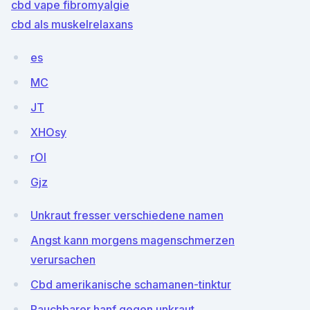
cbd vape fibromyalgie
cbd als muskelrelaxans
es
MC
JT
XHOsy
rOl
Gjz
Unkraut fresser verschiedene namen
Angst kann morgens magenschmerzen
verursachen
Cbd amerikanische schamanen-tinktur
Rauchbarer hanf gegen unkraut