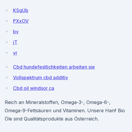
KSgUb
PXxOV
bv
jT
vr
Cbd hundefestlichkeiten arbeiten sie
Vollspektrum cbd additiv
Cbd oil windsor ca
Reich an Mineralstoffen, Omega-3-, Omega-6-,
Omega-9-Fettsäuren und Vitaminen. Unsere Hanf Bio
Öle sind Qualitätsprodukte aus Österreich.