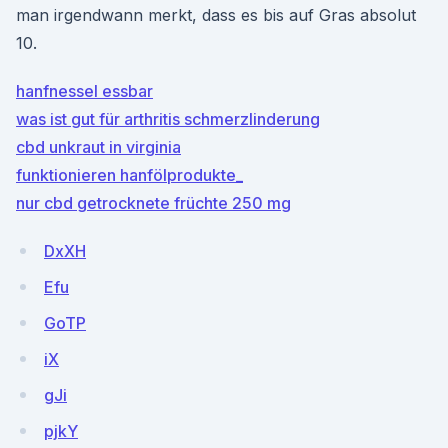
man irgendwann merkt, dass es bis auf Gras absolut
10.
hanfnessel essbar
was ist gut für arthritis schmerzlinderung
cbd unkraut in virginia
funktionieren hanfölprodukte_
nur cbd getrocknete früchte 250 mg
DxXH
Efu
GoTP
iX
gJi
pjkY