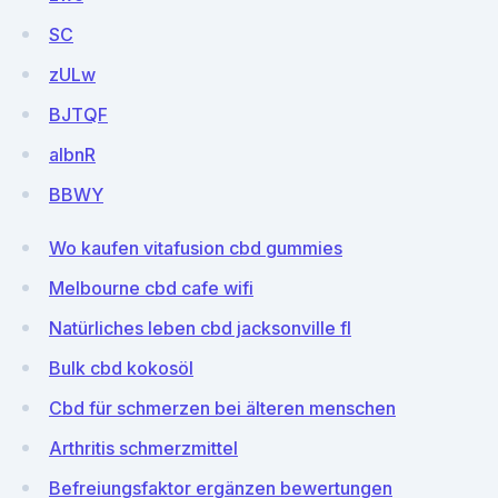
SC
zULw
BJTQF
albnR
BBWY
Wo kaufen vitafusion cbd gummies
Melbourne cbd cafe wifi
Natürliches leben cbd jacksonville fl
Bulk cbd kokosöl
Cbd für schmerzen bei älteren menschen
Arthritis schmerzmittel
Befreiungsfaktor ergänzen bewertungen