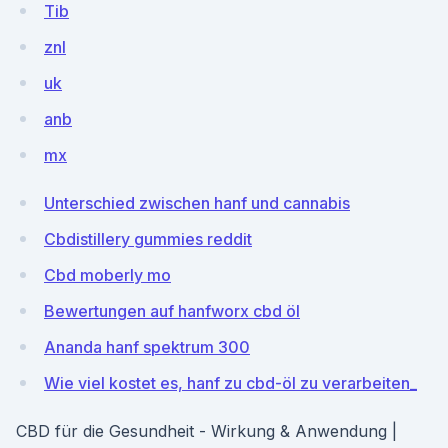
Tib
znl
uk
anb
mx
Unterschied zwischen hanf und cannabis
Cbdistillery gummies reddit
Cbd moberly mo
Bewertungen auf hanfworx cbd öl
Ananda hanf spektrum 300
Wie viel kostet es, hanf zu cbd-öl zu verarbeiten_
CBD für die Gesundheit - Wirkung & Anwendung |