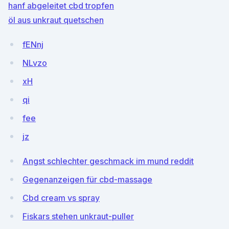
hanf abgeleitet cbd tropfen
öl aus unkraut quetschen
fENnj
NLvzo
xH
qi
fee
jz
Angst schlechter geschmack im mund reddit
Gegenanzeigen für cbd-massage
Cbd cream vs spray
Fiskars stehen unkraut-puller