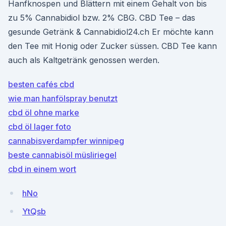
Hanfknospen und Blättern mit einem Gehalt von bis
zu 5% Cannabidiol bzw. 2% CBG. CBD Tee – das
gesunde Getränk & Cannabidiol24.ch Er möchte kann
den Tee mit Honig oder Zucker süssen. CBD Tee kann
auch als Kaltgetränk genossen werden.
besten cafés cbd
wie man hanfölspray benutzt
cbd öl ohne marke
cbd öl lager foto
cannabisverdampfer winnipeg
beste cannabisöl müsliriegel
cbd in einem wort
hNo
YtQsb