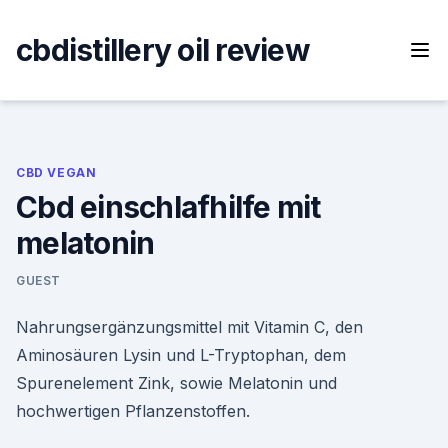
Skip
to
cbdistillery oil review
content
CBD VEGAN
Cbd einschlafhilfe mit
melatonin
GUEST
Nahrungsergänzungsmittel mit Vitamin C, den
Aminosäuren Lysin und L-Tryptophan, dem
Spurenelement Zink, sowie Melatonin und
hochwertigen Pflanzenstoffen.