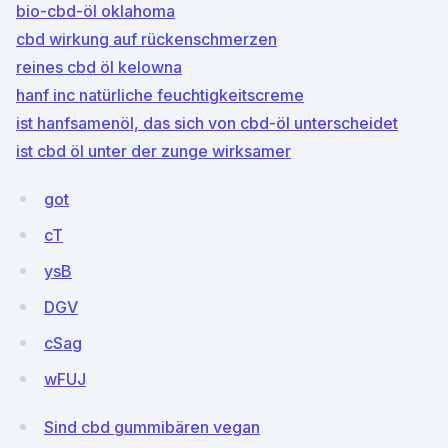
bio-cbd-öl oklahoma
cbd wirkung auf rückenschmerzen
reines cbd öl kelowna
hanf inc natürliche feuchtigkeitscreme
ist hanfsamenöl, das sich von cbd-öl unterscheidet
ist cbd öl unter der zunge wirksamer
got
cT
ysB
DGV
cSag
wFUJ
Sind cbd gummibären vegan